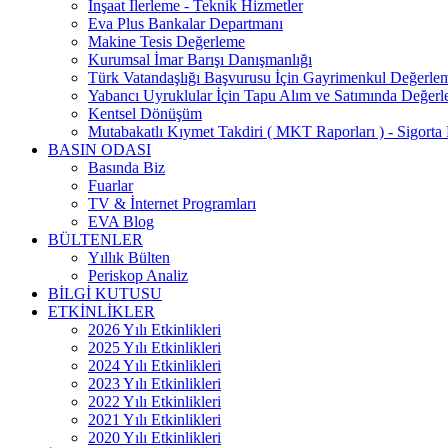
İnşaat İlerleme - Teknik Hizmetler
Eva Plus Bankalar Departmanı
Makine Tesis Değerleme
Kurumsal İmar Barışı Danışmanlığı
Türk Vatandaşlığı Başvurusu İçin Gayrimenkul Değerle
Yabancı Uyruklular İçin Tapu Alım ve Satımında Değer
Kentsel Dönüşüm
Mutabakatlı Kıymet Takdiri ( MKT Raporları ) - Sigorta 
BASIN ODASI
Basında Biz
Fuarlar
TV & İnternet Programları
EVA Blog
BÜLTENLER
Yıllık Bülten
Periskop Analiz
BİLGİ KUTUSU
ETKİNLİKLER
2026 Yılı Etkinlikleri
2025 Yılı Etkinlikleri
2024 Yılı Etkinlikleri
2023 Yılı Etkinlikleri
2022 Yılı Etkinlikleri
2021 Yılı Etkinlikleri
2020 Yılı Etkinlikleri