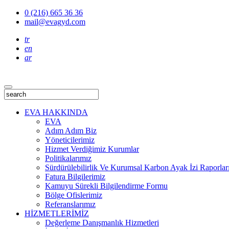
0 (216) 665 36 36
mail@evagyd.com
tr
en
ar
EVA HAKKINDA
EVA
Adım Adım Biz
Yöneticilerimiz
Hizmet Verdiğimiz Kurumlar
Politikalarımız
Sürdürülebilirlik Ve Kurumsal Karbon Ayak İzi Raporlar
Fatura Bilgilerimiz
Kamuyu Sürekli Bilgilendirme Formu
Bölge Ofislerimiz
Referanslarımız
HİZMETLERİMİZ
Değerleme Danışmanlık Hizmetleri