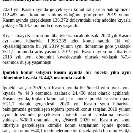
2020 yılı Kasım ayında gerçekleşen konut satışlarına baktığımızda
112.483 adet konutun satılmış olduğunu görüyoruz. 2019 yılının
Kasım ayında gerçekleşen 138.372 dolayındaki satış adedine kıyasla
yaklaşık % 18,7 oranında düşüş yaşandı.
Kıyaslamayı Kasım sonu itibatiyle yapacak olursak; 2020 yılı Kasım
ayı sonu itibariyle 1.393.335 adet konut satıldı. İki yılı
kıyasladığımızda bu yıl 2019 yılının aynı dönemine göre yaklaşık
%21,5 oranında artış yaşandı. 2019 yılı Kasım ayı sonu itibariyle
2018 yılı aynı dönemini kıyaslayacak olursak yaklaşık %7,4
oranında düşüş yaşanmıştı.
İpotekli konut satışları kasım ayında bir önceki yılın aynı
dönemine kıyasla % 44,3 oranında azaldı
İpotekli satışlar 2020 yılı Kasım ayında bir önceki yılın aynı ayına
kıyasla % 44,3 oranında azalarak 24.450 adet olarak açıklandı.
Kasım ayında, toplam konut satışları içinde ipotekli satışların payı
%21,7 olarak gerçekleşti. 2020 yılı Kasım sonu itibariyle
baktığımızda gerçekleşen toplam ipotekli konut satışları 2019 yılının
aynı döneminde gerçekleşen ipotekli konut satışlarına kıyasla
yaklaşık %98,0 oranında artış gösterdi. 2020 yılı Kasım ayı sonu
itibariyle gerçekleşen kümüle konut satışlarının içinde ipotekli
satışların oranı %40,1 mertebelerinde bir önceki yılda bu oran %24,6