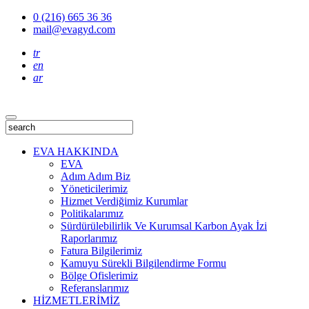
0 (216) 665 36 36
mail@evagyd.com
tr
en
ar
EVA HAKKINDA
EVA
Adım Adım Biz
Yöneticilerimiz
Hizmet Verdiğimiz Kurumlar
Politikalarımız
Sürdürülebilirlik Ve Kurumsal Karbon Ayak İzi
Raporlarımız
Fatura Bilgilerimiz
Kamuyu Sürekli Bilgilendirme Formu
Bölge Ofislerimiz
Referanslarımız
HİZMETLERİMİZ