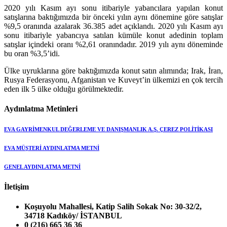
2020 yılı Kasım ayı sonu itibariyle yabancılara yapılan konut
satışlarına baktığımızda bir önceki yılın aynı dönemine göre satışlar
%9,5 oranında azalarak 36.385 adet açıklandı. 2020 yılı Kasım ayı
sonu itibariyle yabancıya satılan kümüle konut adedinin toplam
satışlar içindeki oranı %2,61 oranındadır. 2019 yılı aynı döneminde
bu oran %3,5’idi.
Ülke uyruklarına göre baktığımızda konut satın alımında; Irak, İran,
Rusya Federasyonu, Afganistan ve Kuveyt’in ülkemizi en çok tercih
eden ilk 5 ülke olduğu görülmektedir.
Aydınlatma Metinleri
EVA GAYRİMENKUL DEĞERLEME VE DANIŞMANLIK A.Ş. ÇEREZ POLİTİKASI
EVA MÜŞTERİ AYDINLATMA METNİ
GENEL AYDINLATMA METNİ
İletişim
Koşuyolu Mahallesi, Katip Salih Sokak No: 30-32/2,
34718 Kadıköy/ İSTANBUL
0 (216) 665 36 36