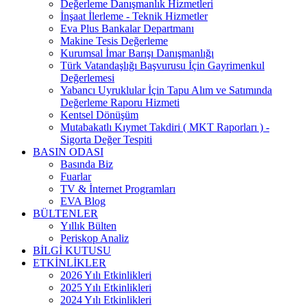
Değerleme Danışmanlık Hizmetleri
İnşaat İlerleme - Teknik Hizmetler
Eva Plus Bankalar Departmanı
Makine Tesis Değerleme
Kurumsal İmar Barışı Danışmanlığı
Türk Vatandaşlığı Başvurusu İçin Gayrimenkul
Değerlemesi
Yabancı Uyruklular İçin Tapu Alım ve Satımında
Değerleme Raporu Hizmeti
Kentsel Dönüşüm
Mutabakatlı Kıymet Takdiri ( MKT Raporları ) -
Sigorta Değer Tespiti
BASIN ODASI
Basında Biz
Fuarlar
TV & İnternet Programları
EVA Blog
BÜLTENLER
Yıllık Bülten
Periskop Analiz
BİLGİ KUTUSU
ETKİNLİKLER
2026 Yılı Etkinlikleri
2025 Yılı Etkinlikleri
2024 Yılı Etkinlikleri