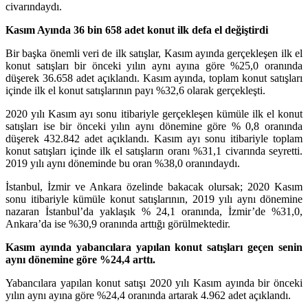
civarındaydı.
Kasım Ayında 36 bin 658 adet konut ilk defa el değiştirdi
Bir başka önemli veri de ilk satışlar, Kasım ayında gerçekleşen ilk el
konut satışları bir önceki yılın aynı ayına göre %25,0 oranında
düşerek 36.658 adet açıklandı. Kasım ayında, toplam konut satışları
içinde ilk el konut satışlarının payı %32,6 olarak gerçekleşti.
2020 yılı Kasım ayı sonu itibariyle gerçekleşen kümüle ilk el konut
satışları ise bir önceki yılın aynı dönemine göre % 0,8 oranında
düşerek 432.842 adet açıklandı. Kasım ayı sonu itibariyle toplam
konut satışları içinde ilk el satışların oranı %31,1 civarında seyretti.
2019 yılı aynı döneminde bu oran %38,0 oranındaydı.
İstanbul, İzmir ve Ankara özelinde bakacak olursak; 2020 Kasım
sonu itibariyle kümüle konut satışlarının, 2019 yılı aynı dönemine
nazaran İstanbul’da yaklaşık % 24,1 oranında, İzmir’de %31,0,
Ankara’da ise %30,9 oranında arttığı görülmektedir.
Kasım ayında yabancılara yapılan konut satışları geçen senin
aynı dönemine göre %24,4 arttı.
Yabancılara yapılan konut satışı 2020 yılı Kasım ayında bir önceki
yılın aynı ayına göre %24,4 oranında artarak 4.962 adet açıklandı.