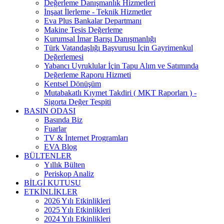
Değerleme Danışmanlık Hizmetleri
İnşaat İlerleme - Teknik Hizmetler
Eva Plus Bankalar Departmanı
Makine Tesis Değerleme
Kurumsal İmar Barışı Danışmanlığı
Türk Vatandaşlığı Başvurusu İçin Gayrimenkul
Değerlemesi
Yabancı Uyruklular İçin Tapu Alım ve Satımında
Değerleme Raporu Hizmeti
Kentsel Dönüşüm
Mutabakatlı Kıymet Takdiri ( MKT Raporları ) -
Sigorta Değer Tespiti
BASIN ODASI
Basında Biz
Fuarlar
TV & İnternet Programları
EVA Blog
BÜLTENLER
Yıllık Bülten
Periskop Analiz
BİLGİ KUTUSU
ETKİNLİKLER
2026 Yılı Etkinlikleri
2025 Yılı Etkinlikleri
2024 Yılı Etkinlikleri