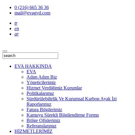
0 (216) 665 36 36
mail@evagyd.com
tr
en
ar
EVA HAKKINDA
EVA
Adım Adım Biz
Yöneticilerimiz
Hizmet Verdiğimiz Kurumlar
Politikalarımız
Sürdürülebilirlik Ve Kurumsal Karbon Ayak İzi
Raporlarımız
Fatura Bilgilerimiz
Kamuyu Sürekli Bilgilendirme Formu
Bölge Ofislerimiz
Referanslarımız
HİZMETLERİMİZ