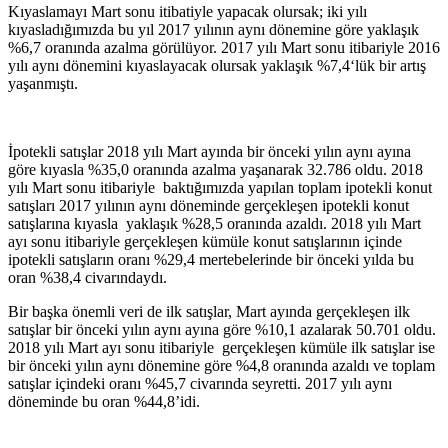
Kıyaslamayı Mart sonu itibatiyle yapacak olursak; iki yılı
kıyasladığımızda bu yıl 2017 yılının aynı dönemine göre yaklaşık
%6,7 oranında azalma görülüyor. 2017 yılı Mart sonu itibariyle 2016
yılı aynı dönemini kıyaslayacak olursak yaklaşık %7,4‘lük bir artış
yaşanmıştı.
İpotekli satışlar 2018 yılı Mart ayında bir önceki yılın aynı ayına
göre kıyasla %35,0 oranında azalma yaşanarak 32.786 oldu. 2018
yılı Mart sonu itibariyle baktığımızda yapılan toplam ipotekli konut
satışları 2017 yılının aynı döneminde gerçekleşen ipotekli konut
satışlarına kıyasla yaklaşık %28,5 oranında azaldı. 2018 yılı Mart
ayı sonu itibariyle gerçekleşen kümüle konut satışlarının içinde
ipotekli satışların oranı %29,4 mertebelerinde bir önceki yılda bu
oran %38,4 civarındaydı.
Bir başka önemli veri de ilk satışlar, Mart ayında gerçekleşen ilk
satışlar bir önceki yılın aynı ayına göre %10,1 azalarak 50.701 oldu.
2018 yılı Mart ayı sonu itibariyle gerçekleşen kümüle ilk satışlar ise
bir önceki yılın aynı dönemine göre %4,8 oranında azaldı ve toplam
satışlar içindeki oranı %45,7 civarında seyretti. 2017 yılı aynı
döneminde bu oran %44,8’idi.