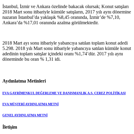
İstanbul, İzmir ve Ankara özelinde bakacak olursak; Konut satışları
2018 Mart sonu itibariyle kümüle satışların, 2017 yılı aynı dönemine
nazaran İstanbul’da yaklaşık %8,45 oranında, İzmir’de %7,10,
Ankara’da %17,01 oranında azalma görülmektedir.
2018 Mart ayı sonu itibariyle yabancıya satılan toplam konut adedi
5.298. 2018 yılı Mart sonu itibariyle yabancıya satılan kümüle konut
adedinin toplam satışlar içindeki oranı %1,74’dür. 2017 yılı aynı
döneminde bu oran % 1,31 idi.
Aydınlatma Metinleri
EVA GAYRİMENKUL DEĞERLEME VE DANIŞMANLIK A.Ş. ÇEREZ POLİTİKASI
EVA MÜŞTERİ AYDINLATMA METNİ
GENEL AYDINLATMA METNİ
İletişim