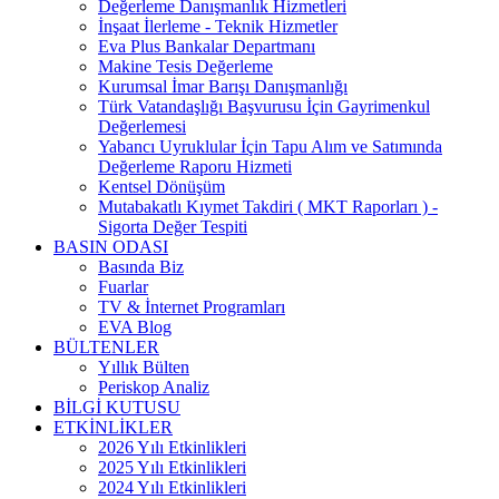
Değerleme Danışmanlık Hizmetleri
İnşaat İlerleme - Teknik Hizmetler
Eva Plus Bankalar Departmanı
Makine Tesis Değerleme
Kurumsal İmar Barışı Danışmanlığı
Türk Vatandaşlığı Başvurusu İçin Gayrimenkul
Değerlemesi
Yabancı Uyruklular İçin Tapu Alım ve Satımında
Değerleme Raporu Hizmeti
Kentsel Dönüşüm
Mutabakatlı Kıymet Takdiri ( MKT Raporları ) -
Sigorta Değer Tespiti
BASIN ODASI
Basında Biz
Fuarlar
TV & İnternet Programları
EVA Blog
BÜLTENLER
Yıllık Bülten
Periskop Analiz
BİLGİ KUTUSU
ETKİNLİKLER
2026 Yılı Etkinlikleri
2025 Yılı Etkinlikleri
2024 Yılı Etkinlikleri