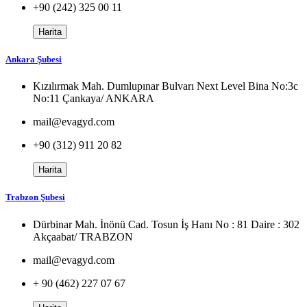
+90 (242) 325 00 11
Harita
Ankara Şubesi
Kızılırmak Mah. Dumlupınar Bulvarı Next Level Bina No:3c
No:11 Çankaya/ ANKARA
mail@evagyd.com
+90 (312) 911 20 82
Harita
Trabzon Şubesi
Dürbinar Mah. İnönü Cad. Tosun İş Hanı No : 81 Daire : 302
Akçaabat/ TRABZON
mail@evagyd.com
+ 90 (462) 227 07 67