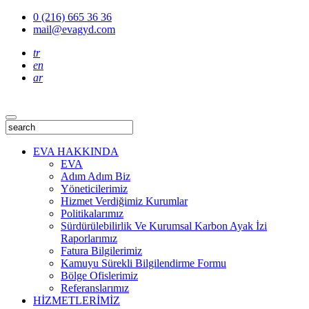
0 (216) 665 36 36
mail@evagyd.com
tr
en
ar
EVA HAKKINDA
EVA
Adım Adım Biz
Yöneticilerimiz
Hizmet Verdiğimiz Kurumlar
Politikalarımız
Sürdürülebilirlik Ve Kurumsal Karbon Ayak İzi
Raporlarımız
Fatura Bilgilerimiz
Kamuyu Sürekli Bilgilendirme Formu
Bölge Ofislerimiz
Referanslarımız
HİZMETLERİMİZ