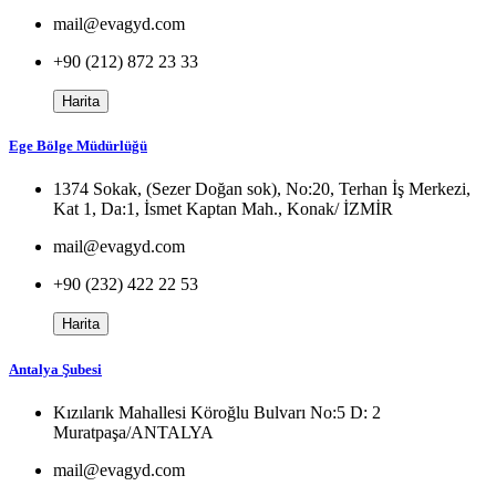
mail@evagyd.com
+90 (212) 872 23 33
Harita
Ege Bölge Müdürlüğü
1374 Sokak, (Sezer Doğan sok), No:20, Terhan İş Merkezi,
Kat 1, Da:1, İsmet Kaptan Mah., Konak/ İZMİR
mail@evagyd.com
+90 (232) 422 22 53
Harita
Antalya Şubesi
Kızılarık Mahallesi Köroğlu Bulvarı No:5 D: 2
Muratpaşa/ANTALYA
mail@evagyd.com