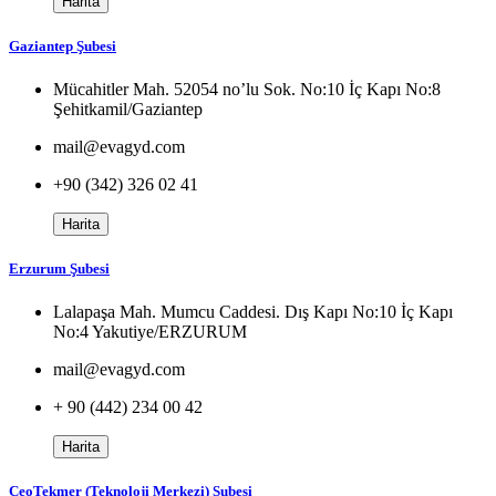
Harita
Gaziantep Şubesi
Mücahitler Mah. 52054 no’lu Sok. No:10 İç Kapı No:8
Şehitkamil/Gaziantep
mail@evagyd.com
+90 (342) 326 02 41
Harita
Erzurum Şubesi
Lalapaşa Mah. Mumcu Caddesi. Dış Kapı No:10 İç Kapı
No:4 Yakutiye/ERZURUM
mail@evagyd.com
+ 90 (442) 234 00 42
Harita
CeoTekmer (Teknoloji Merkezi) Şubesi