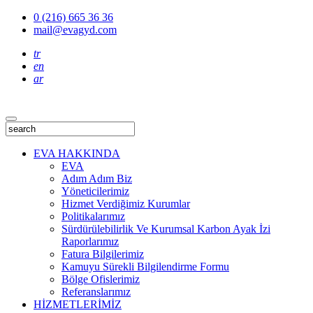
0 (216) 665 36 36
mail@evagyd.com
tr
en
ar
EVA HAKKINDA
EVA
Adım Adım Biz
Yöneticilerimiz
Hizmet Verdiğimiz Kurumlar
Politikalarımız
Sürdürülebilirlik Ve Kurumsal Karbon Ayak İzi
Raporlarımız
Fatura Bilgilerimiz
Kamuyu Sürekli Bilgilendirme Formu
Bölge Ofislerimiz
Referanslarımız
HİZMETLERİMİZ