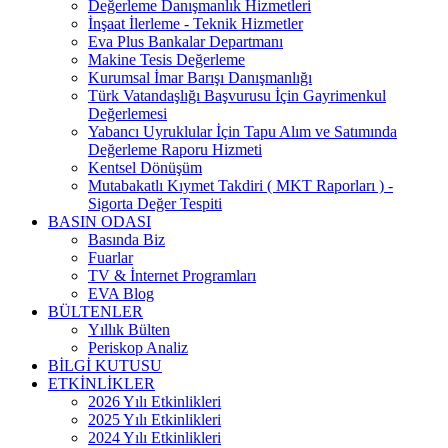
Değerleme Danışmanlık Hizmetleri
İnşaat İlerleme - Teknik Hizmetler
Eva Plus Bankalar Departmanı
Makine Tesis Değerleme
Kurumsal İmar Barışı Danışmanlığı
Türk Vatandaşlığı Başvurusu İçin Gayrimenkul
Değerlemesi
Yabancı Uyruklular İçin Tapu Alım ve Satımında
Değerleme Raporu Hizmeti
Kentsel Dönüşüm
Mutabakatlı Kıymet Takdiri ( MKT Raporları ) -
Sigorta Değer Tespiti
BASIN ODASI
Basında Biz
Fuarlar
TV & İnternet Programları
EVA Blog
BÜLTENLER
Yıllık Bülten
Periskop Analiz
BİLGİ KUTUSU
ETKİNLİKLER
2026 Yılı Etkinlikleri
2025 Yılı Etkinlikleri
2024 Yılı Etkinlikleri