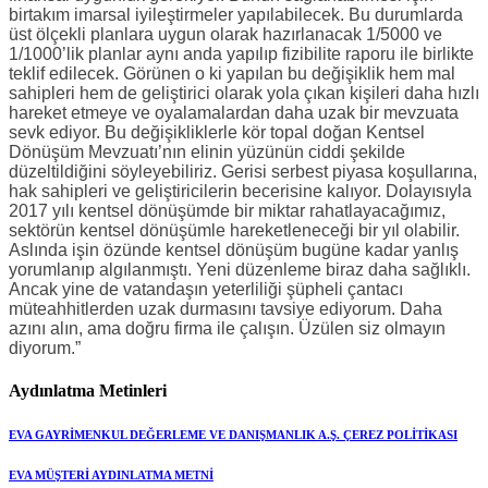
birtakım imarsal iyileştirmeler yapılabilecek. Bu durumlarda
üst ölçekli planlara uygun olarak hazırlanacak 1/5000 ve
1/1000’lik planlar aynı anda yapılıp fizibilite raporu ile birlikte
teklif edilecek. Görünen o ki yapılan bu değişiklik hem mal
sahipleri hem de geliştirici olarak yola çıkan kişileri daha hızlı
hareket etmeye ve oyalamalardan daha uzak bir mevzuata
sevk ediyor. Bu değişikliklerle kör topal doğan Kentsel
Dönüşüm Mevzuatı’nın elinin yüzünün ciddi şekilde
düzeltildiğini söyleyebiliriz. Gerisi serbest piyasa koşullarına,
hak sahipleri ve geliştiricilerin becerisine kalıyor. Dolayısıyla
2017 yılı kentsel dönüşümde bir miktar rahatlayacağımız,
sektörün kentsel dönüşümle hareketleneceği bir yıl olabilir.
Aslında işin özünde kentsel dönüşüm bugüne kadar yanlış
yorumlanıp algılanmıştı. Yeni düzenleme biraz daha sağlıklı.
Ancak yine de vatandaşın yeterliliği şüpheli çantacı
müteahhitlerden uzak durmasını tavsiye ediyorum. Daha
azını alın, ama doğru firma ile çalışın. Üzülen siz olmayın
diyorum.”
Aydınlatma Metinleri
EVA GAYRİMENKUL DEĞERLEME VE DANIŞMANLIK A.Ş. ÇEREZ POLİTİKASI
EVA MÜŞTERİ AYDINLATMA METNİ