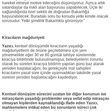
hareket etmeye motive edeceğini düşünüyoruz. Ayrıca artık
vatandaşlar da riskli alan başvurusu yapabilecek. Üçte iki
sağlandığında özel sektör de doğrudan Bakanlığa
başvurabilecek. Buradaki soru bu konuda yetki kimde olacak
sorusudur. Yetki şimdilik Bakanlıkta görünüyor.”
Kiracıların mağduriyeti
Yazıcı
, kentsel dönüşümde kiracıların yaşadığı
mağduriyetlerin de önüne geçilebilmesi için yeni
yönetmelikte eğer 30 ve 60 günlük tahliye sürelerinde
kiracıya bildirimde bulunulmamışsa, belediyelerin zorunlu
olarak bu süreleri kiracıya bildirim yapılan günü baz alarak
yeniden başlatacağını, bu gerekçeyle mal sahipleri
kiracılarını yasal süre içinde uyarmadıkları takdirde yasal
sürenin yeniden başlatılacağını kaydediyor.
Kentsel dönüşüm sürecini uzatan bir diğer konunun ise
mirasçıların yaşadığı problemler veya vefat edip mirasçısı
olmayan kişilerden kaynaklandığı ifade eden
Yazıcı
,
mahkemelere intikal eden bu sorunların süreci çok