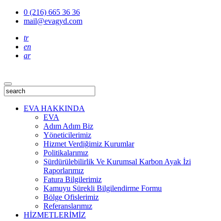
0 (216) 665 36 36
mail@evagyd.com
tr
en
ar
EVA HAKKINDA
EVA
Adım Adım Biz
Yöneticilerimiz
Hizmet Verdiğimiz Kurumlar
Politikalarımız
Sürdürülebilirlik Ve Kurumsal Karbon Ayak İzi
Raporlarımız
Fatura Bilgilerimiz
Kamuyu Sürekli Bilgilendirme Formu
Bölge Ofislerimiz
Referanslarımız
HİZMETLERİMİZ