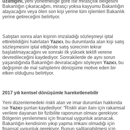
uzattığını,
yeni yönetmeliğe göre ise mirasçılık belgesini
Bakanlığın çıkaracağını, mirasçı yoksa kayyumu Bakanlığın
atayacağını veya ölen son kişi yerine tüm işlemleri Bakanlık
yerine getireceğini belirtiyor.
Satıştan sonra alan kişinin imzaladığı sözleşmeyi iptal
ettirebildiğini hatırlatan
Yazıcı
, bu durumlarda alan kişi satış
sözleşmesini iptal ettiğinde satış sürecinin tekrar
başlatılmayacağını ve sonraki ilk yüksek teklifi verene
devredileceğini kaydediyor. Sonrakilerde de aynı sorun
yaşandığında Bakanlığın devralacağını söyleyen
Yazıcı
, bu
değişimin de mal sahiplerini dönüşüme motive eden bir
etken olduğunu belirtiyor.
2017 yılı kentsel dönüşümle hareketlenebilir
Yeni düzenlemedeki riskli alan ve imar durumları hakkında
ise
Yazıcı
şunları kaydediyor: “Riskli alan ilanı için rakamsal
verilere dayanan bir fizibilite raporunun olması gerekiyor.
Bölgenin yenilenmesi için finansal uygunluk aranacak.
Bakanlığın kendisinin yıkıp yapma imkanı olmadığı için
finansal uygunluk gerekiyor. Bunun sağlanabilmesi için