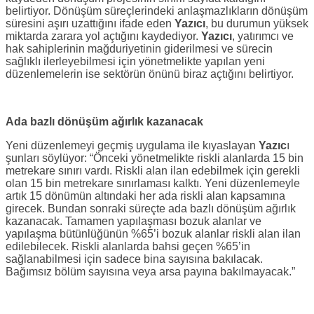
belirtiyor. Dönüşüm süreçlerindeki anlaşmazlıkların dönüşüm
süresini aşırı uzattığını ifade eden
Yazıcı
, bu durumun yüksek
miktarda zarara yol açtığını kaydediyor.
Yazıcı
, yatırımcı ve
hak sahiplerinin mağduriyetinin giderilmesi ve sürecin
sağlıklı ilerleyebilmesi için yönetmelikte yapılan yeni
düzenlemelerin ise sektörün önünü biraz açtığını belirtiyor.
Ada bazlı dönüşüm ağırlık kazanacak
Yeni düzenlemeyi geçmiş uygulama ile kıyaslayan
Yazıc
ı
şunları söylüyor: “Önceki yönetmelikte riskli alanlarda 15 bin
metrekare sınırı vardı. Riskli alan ilan edebilmek için gerekli
olan 15 bin metrekare sınırlaması kalktı. Yeni düzenlemeyle
artık 15 dönümün altındaki her ada riskli alan kapsamına
girecek. Bundan sonraki süreçte ada bazlı dönüşüm ağırlık
kazanacak. Tamamen yapılaşması bozuk alanlar ve
yapılaşma bütünlüğünün %65’i bozuk alanlar riskli alan ilan
edilebilecek. Riskli alanlarda bahsi geçen %65’in
sağlanabilmesi için sadece bina sayısına bakılacak.
Bağımsız bölüm sayısına veya arsa payına bakılmayacak.”