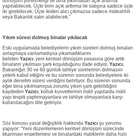
dönüşüm yönetmeliği ile bina yıkılmadan açık arttırma
yapılabilecek. Üçte birin açık arttırma ile satışına sadece üçte
iki girebilecek. Üçte ikiden alıcı çıkmazsa sadece müteahhit
veya Bakanlık satın alabilecek.”
Yıkım süresi dolmuş binalar yıkılacak
Eski uygulamada belediyelerin yıkım süreleri dolmuş binaları
anlaşmaya varılamadıysa yıkamadıklarını
belirten
Yazıcı
, yeni kentsel dönüşüm yasasına göre artık
binaların yıkılması şartı koşulduğunu ifade ediyor.
Yazıcı
,
Bakanlığın 30 ve 60 günlük tahliye sürelerinin dolmasını
yeterli kabul ettiğini ve bu sürenin sonunda belediyelere iki
aylık denetim süresi verdiğini belirtiyor. Bu sürenin sonunda
eğer bina yıkılmamışsa zorunlu yıkım şartı getirildiğini
kaydeden
Yazıcı
, kolluk kuvvetlerinin riskli yapılarda riskli
yapı tespiti yaptırmayanlara ve tahliye olmayanlara karşı
kullanılacağını dile getiriyor.
Söz konusu yasal değişiklik hakkında
Yazıcı
şu yorumu
yapıyor: “Yeni düzenlemenin kentsel dönüşüm sürecinde
tıkanmayı engellemesi ve binalardaki maliklerin daha hızlı