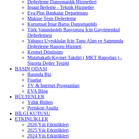
Değerleme Danışmanlık Hizmetleri
İnşaat İlerleme - Teknik Hizmetler
Eva Plus Bankalar Departmanı
Makine Tesis Değerleme
Kurumsal İmar Barışı Danışmanlığı
Türk Vatandaşlığı Başvurusu İçin Gayrimenkul
Değerlemesi
Yabancı Uyruklular İçin Tapu Alım ve Satımında
Değerleme Raporu Hizmeti
Kentsel Dönüşüm
Mutabakatlı Kıymet Takdiri ( MKT Raporları ) -
Sigorta Değer Tespiti
BASIN ODASI
Basında Biz
Fuarlar
TV & İnternet Programları
EVA Blog
BÜLTENLER
Yıllık Bülten
Periskop Analiz
BİLGİ KUTUSU
ETKİNLİKLER
2026 Yılı Etkinlikleri
2025 Yılı Etkinlikleri
2024 Yılı Etkinlikleri