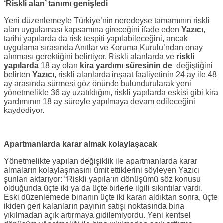
‘Riskli alan’ tanımı genişledi
Yeni düzenlemeyle Türkiye’nin neredeyse tamamının riskli
alan uygulaması kapsamına gireceğini ifade eden
Yazıcı
,
tarihi yapılarda da risk tespiti yapılabileceğini, ancak
uygulama sırasında Anıtlar ve Koruma Kurulu’ndan onay
alınması gerektiğini belirtiyor. Riskli alanlarda ve
riskli
yapılarda
18 ay olan
kira yardımı süresinin de
değiştiğini
belirten
Yazıcı
, riskli alanlarda inşaat faaliyetinin 24 ay ile 48
ay arasında sürmesi göz önünde bulundurularak yeni
yönetmelikle 36 ay uzatıldığını, riskli yapılarda eskisi gibi kira
yardımının 18 ay süreyle yapılmaya devam edileceğini
kaydediyor.
Apartmanlarda karar almak kolaylaşacak
Yönetmelikte yapılan değişiklik ile apartmanlarda karar
almaların kolaylaşmasını ümit ettiklerini söyleyen Yazıcı
şunları aktarıyor: “Riskli yapıların dönüşümü söz konusu
olduğunda üçte iki ya da üçte birlerle ilgili sıkıntılar vardı.
Eski düzenlemede binanın üçte iki kararı aldıktan sonra, üçte
ikiden geri kalanların payının satışı noktasında bina
yıkılmadan açık artırmaya gidilemiyordu. Yeni kentsel