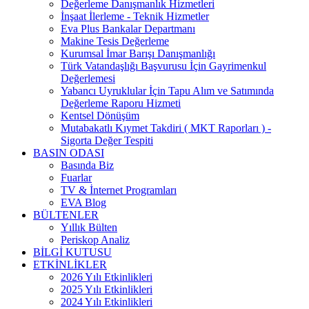
Değerleme Danışmanlık Hizmetleri
İnşaat İlerleme - Teknik Hizmetler
Eva Plus Bankalar Departmanı
Makine Tesis Değerleme
Kurumsal İmar Barışı Danışmanlığı
Türk Vatandaşlığı Başvurusu İçin Gayrimenkul
Değerlemesi
Yabancı Uyruklular İçin Tapu Alım ve Satımında
Değerleme Raporu Hizmeti
Kentsel Dönüşüm
Mutabakatlı Kıymet Takdiri ( MKT Raporları ) -
Sigorta Değer Tespiti
BASIN ODASI
Basında Biz
Fuarlar
TV & İnternet Programları
EVA Blog
BÜLTENLER
Yıllık Bülten
Periskop Analiz
BİLGİ KUTUSU
ETKİNLİKLER
2026 Yılı Etkinlikleri
2025 Yılı Etkinlikleri
2024 Yılı Etkinlikleri