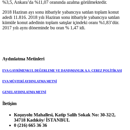
%3,5, Ankara’da %11,07 oranında azalma görülmektedir.
2018 Haziran ayı sonu itibariyle yabancıya satılan toplam konut
adedi 11.816. 2018 yılı Haziran sonu itibariyle yabancıya satılan
kümüle konut adedinin toplam satışlar içindeki oranı %1,83’dür.
2017 yılı aynı döneminde bu oran % 1,47 idi.
Aydınlatma Metinleri
EVA GAYRİMENKUL DEĞERLEME VE DANIŞMANLIK A.Ş. ÇEREZ POLİTİKASI
EVA MÜŞTERİ AYDINLATMA METNİ
GENEL AYDINLATMA METNİ
İletişim
Koşuyolu Mahallesi, Katip Salih Sokak No: 30-32/2,
34718 Kadıköy/ İSTANBUL
0 (216) 665 36 36