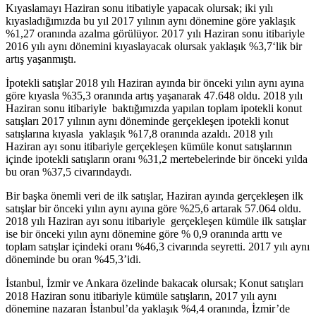
Kıyaslamayı Haziran sonu itibatiyle yapacak olursak; iki yılı
kıyasladığımızda bu yıl 2017 yılının aynı dönemine göre yaklaşık
%1,27 oranında azalma görülüyor. 2017 yılı Haziran sonu itibariyle
2016 yılı aynı dönemini kıyaslayacak olursak yaklaşık %3,7‘lik bir
artış yaşanmıştı.
İpotekli satışlar 2018 yılı Haziran ayında bir önceki yılın aynı ayına
göre kıyasla %35,3 oranında artış yaşanarak 47.648 oldu. 2018 yılı
Haziran sonu itibariyle baktığımızda yapılan toplam ipotekli konut
satışları 2017 yılının aynı döneminde gerçekleşen ipotekli konut
satışlarına kıyasla yaklaşık %17,8 oranında azaldı. 2018 yılı
Haziran ayı sonu itibariyle gerçekleşen kümüle konut satışlarının
içinde ipotekli satışların oranı %31,2 mertebelerinde bir önceki yılda
bu oran %37,5 civarındaydı.
Bir başka önemli veri de ilk satışlar, Haziran ayında gerçekleşen ilk
satışlar bir önceki yılın aynı ayına göre %25,6 artarak 57.064 oldu.
2018 yılı Haziran ayı sonu itibariyle gerçekleşen kümüle ilk satışlar
ise bir önceki yılın aynı dönemine göre % 0,9 oranında arttı ve
toplam satışlar içindeki oranı %46,3 civarında seyretti. 2017 yılı aynı
döneminde bu oran %45,3’idi.
İstanbul, İzmir ve Ankara özelinde bakacak olursak; Konut satışları
2018 Haziran sonu itibariyle kümüle satışların, 2017 yılı aynı
dönemine nazaran İstanbul’da yaklaşık %4,4 oranında, İzmir’de