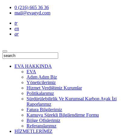
0 (216) 665 36 36
mail@evagyd.com
tr
en
ar
EVA HAKKINDA
EVA
Adım Adım Biz
Yöneticilerimiz
Hizmet Verdiğimiz Kurumlar
Politikalarımız
Sürdürülebilirlik Ve Kurumsal Karbon Ayak İzi
Raporlarımız
Fatura Bilgilerimiz
Kamuyu Sürekli Bilgilendirme Formu
Bölge Ofislerimiz
Referanslarımız
HİZMETLERİMİZ