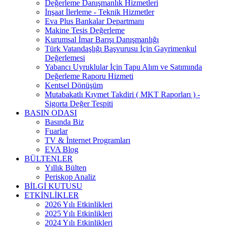
Değerleme Danışmanlık Hizmetleri
İnşaat İlerleme - Teknik Hizmetler
Eva Plus Bankalar Departmanı
Makine Tesis Değerleme
Kurumsal İmar Barışı Danışmanlığı
Türk Vatandaşlığı Başvurusu İçin Gayrimenkul
Değerlemesi
Yabancı Uyruklular İçin Tapu Alım ve Satımında
Değerleme Raporu Hizmeti
Kentsel Dönüşüm
Mutabakatlı Kıymet Takdiri ( MKT Raporları ) -
Sigorta Değer Tespiti
BASIN ODASI
Basında Biz
Fuarlar
TV & İnternet Programları
EVA Blog
BÜLTENLER
Yıllık Bülten
Periskop Analiz
BİLGİ KUTUSU
ETKİNLİKLER
2026 Yılı Etkinlikleri
2025 Yılı Etkinlikleri
2024 Yılı Etkinlikleri