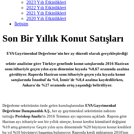
2023 Yılı Etkinlikleri
2022 Yılı Etkinlikleri
2021 Yılı Etkinlikleri
2020 Yılı Etkinlikleri
İletişim
Son Bir Yıllık Konut Satışları
EVA Gayrimenkul Değerleme'nin her ay düzenli olarak gerçekleştirdiği
sektör analizine göre Türkiye genelinde konut satışlarında 2016 Haziran
sonu itibariyle geçen yılın aynı dönemine kıyasla %0,67 oranında azalma
görülüyor. Raporda Haziran sonu itibariyle geçen yıla kıyasla konut
satışlarında İstanbul'da %4, İzmir'de %0,4 azalma kaydedilirken,
Ankara'da %27 oranında artış yaşandığı belirtiliyor.
Değerleme sektörünün önde gelen kuruluşlarından
EVA Gayrimenkul
Değerleme Danışmanlık A.Ş.
, her ay gayrimenkul sektörünün nabzını
tuttuğu
Periskop Analiz
'in 2016 Temmuz ayı raporunu açıkladı. Rapora göre
Haziran ayı itibariyle son bir yıllık süreçte, konut kredisi kümülatif değişimi
%10 artış gösteriyor. Geçen yılın aynı döneminde %20 büyüyen konut kredileri
bu yıl %10 büyümeyi başarmış bulunuyor. Raporda kredi miktarının 2016'nın