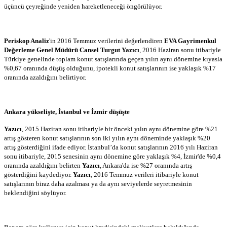
üçüncü çeyreğinde yeniden hareketleneceği öngörülüyor.
Periskop Analiz
'in 2016 Temmuz verilerini değerlendiren
EVA Gayrimenkul
Değerleme Genel Müdürü Cansel Turgut Yazıcı
, 2016 Haziran sonu itibariyle
Türkiye genelinde toplam konut satışlarında geçen yılın aynı dönemine kıyasla
%0,67 oranında düşüş olduğunu, ipotekli konut satışlarının ise yaklaşık %17
oranında azaldığını belirtiyor.
Ankara yükselişte, İstanbul ve İzmir düşüşte
Yazıcı
, 2015 Haziran sonu itibariyle bir önceki yılın aynı dönemine göre %21
artış gösteren konut satışlarının son iki yılın aynı döneminde yaklaşık %20
artış gösterdiğini ifade ediyor. İstanbul’da konut satışlarının 2016 yılı Haziran
sonu itibariyle, 2015 senesinin aynı dönemine göre yaklaşık %4, İzmir'de %0,4
oranında azaldığını belirten
Yazıcı
, Ankara'da ise %27 oranında artış
gösterdiğini kaydediyor.
Yazıcı
, 2016 Temmuz verileri itibariyle konut
satışlarının biraz daha azalması ya da aynı seviyelerde seyretmesinin
beklendiğini söylüyor.