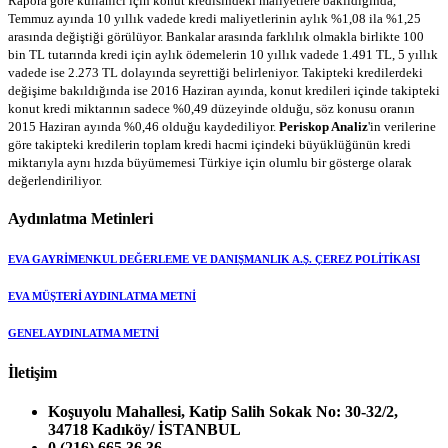
Rapora göre kullanıcı için konut kredisindeki maliyetlere bakıldığında,
Temmuz ayında 10 yıllık vadede kredi maliyetlerinin aylık %1,08 ila %1,25
arasında değiştiği görülüyor. Bankalar arasında farklılık olmakla birlikte 100
bin TL tutarında kredi için aylık ödemelerin 10 yıllık vadede 1.491 TL, 5 yıllık
vadede ise 2.273 TL dolayında seyrettiği belirleniyor. Takipteki kredilerdeki
değişime bakıldığında ise 2016 Haziran ayında, konut kredileri içinde takipteki
konut kredi miktarının sadece %0,49 düzeyinde olduğu, söz konusu oranın
2015 Haziran ayında %0,46 olduğu kaydediliyor.
Periskop Analiz
'in verilerine
göre takipteki kredilerin toplam kredi hacmi içindeki büyüklüğünün kredi
miktarıyla aynı hızda büyümemesi Türkiye için olumlu bir gösterge olarak
değerlendiriliyor.
Aydınlatma Metinleri
EVA GAYRİMENKUL DEĞERLEME VE DANIŞMANLIK A.Ş. ÇEREZ POLİTİKASI
EVA MÜŞTERİ AYDINLATMA METNİ
GENEL AYDINLATMA METNİ
İletişim
Koşuyolu Mahallesi, Katip Salih Sokak No: 30-32/2,
34718 Kadıköy/ İSTANBUL
0 (216) 665 36 36