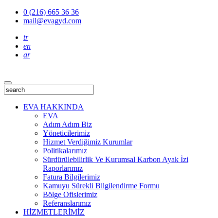
0 (216) 665 36 36
mail@evagyd.com
tr
en
ar
EVA HAKKINDA
EVA
Adım Adım Biz
Yöneticilerimiz
Hizmet Verdiğimiz Kurumlar
Politikalarımız
Sürdürülebilirlik Ve Kurumsal Karbon Ayak İzi
Raporlarımız
Fatura Bilgilerimiz
Kamuyu Sürekli Bilgilendirme Formu
Bölge Ofislerimiz
Referanslarımız
HİZMETLERİMİZ