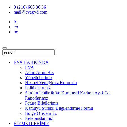
0 (216) 665 36 36
mail@evagyd.com
tr
en
ar
EVA HAKKINDA
EVA
Adım Adım Biz
Yöneticilerimiz
Hizmet Verdiğimiz Kurumlar
Politikalarımız
Sürdürülebilirlik Ve Kurumsal Karbon Ayak İzi
Raporlarımız
Fatura Bilgilerimiz
Kamuyu Sürekli Bilgilendirme Formu
Bölge Ofislerimiz
Referanslarımız
HİZMETLERİMİZ