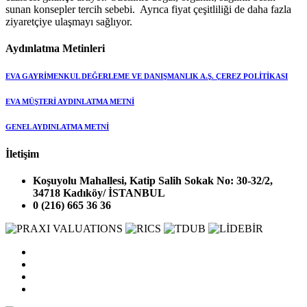
sunan konsepler tercih sebebi. Ayrıca fiyat çeşitliliği de daha fazla
ziyaretçiye ulaşmayı sağlıyor.
Aydınlatma Metinleri
EVA GAYRİMENKUL DEĞERLEME VE DANIŞMANLIK A.Ş. ÇEREZ POLİTİKASI
EVA MÜŞTERİ AYDINLATMA METNİ
GENEL AYDINLATMA METNİ
İletişim
Koşuyolu Mahallesi, Katip Salih Sokak No: 30-32/2,
34718 Kadıköy/ İSTANBUL
0 (216) 665 36 36