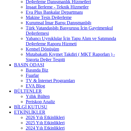
Değerleme Danışmanlık Hizmetleri
İnşaat İlerleme - Teknik Hizmetler
Eva Plus Bankalar Departmanı
Makine Tesis Değerleme
Kurumsal İmar Barışı Danışmanlığı
Türk Vatandaşlığı Başvurusu İçin Gayrimenkul
Değerlemesi
Yabancı Uyruklular İçin Tapu Alım ve Satımında
Değerleme Raporu Hizmeti
Kentsel Dönüşüm
Mutabakatlı Kıymet Takdiri ( MKT Raporları ) -
Sigorta Değer Tespiti
BASIN ODASI
Basında Biz
Fuarlar
TV & İnternet Programları
EVA Blog
BÜLTENLER
Yıllık Bülten
Periskop Analiz
BİLGİ KUTUSU
ETKİNLİKLER
2026 Yılı Etkinlikleri
2025 Yılı Etkinlikleri
2024 Yılı Etkinlikleri