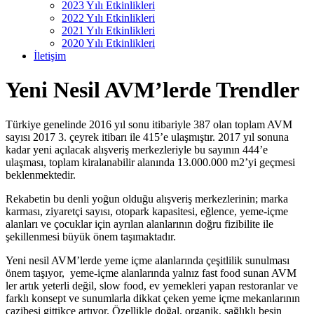
2023 Yılı Etkinlikleri
2022 Yılı Etkinlikleri
2021 Yılı Etkinlikleri
2020 Yılı Etkinlikleri
İletişim
Yeni Nesil AVM’lerde Trendler
Türkiye genelinde 2016 yıl sonu itibariyle 387 olan toplam AVM
sayısı 2017 3. çeyrek itibarı ile 415’e ulaşmıştır. 2017 yıl sonuna
kadar yeni açılacak alışveriş merkezleriyle bu sayının 444’e
ulaşması, toplam kiralanabilir alanında 13.000.000 m2’yi geçmesi
beklenmektedir.
Rekabetin bu denli yoğun olduğu alışveriş merkezlerinin; marka
karması, ziyaretçi sayısı, otopark kapasitesi, eğlence, yeme-içme
alanları ve çocuklar için ayrılan alanlarının doğru fizibilite ile
şekillenmesi büyük önem taşımaktadır.
Yeni nesil AVM’lerde yeme içme alanlarında çeşitlilik sunulması
önem taşıyor, yeme-içme alanlarında yalnız fast food sunan AVM
ler artık yeterli değil, slow food, ev yemekleri yapan restoranlar ve
farklı konsept ve sunumlarla dikkat çeken yeme içme mekanlarının
cazibesi gittikçe artıyor. Özellikle doğal, organik, sağlıklı besin