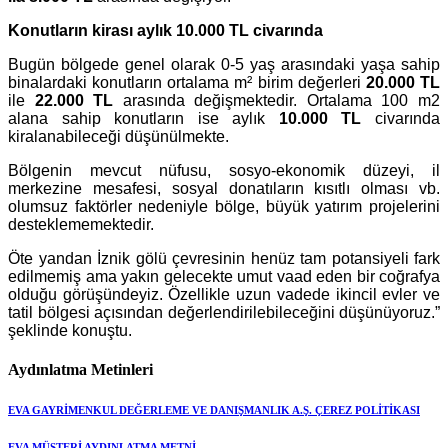
Konutların kirası aylık 10.000 TL civarında
Bugün bölgede genel olarak 0-5 yaş arasındaki yaşa sahip
binalardaki konutların ortalama m² birim değerleri
20.000 TL
ile
22.000 TL
arasında değişmektedir. Ortalama 100 m2
alana sahip konutların ise aylık
10.000 TL
civarında
kiralanabileceği düşünülmekte.
Bölgenin mevcut nüfusu, sosyo-ekonomik düzeyi, il
merkezine mesafesi, sosyal donatıların kısıtlı olması vb.
olumsuz faktörler nedeniyle bölge, büyük yatırım projelerini
desteklememektedir.
Öte yandan İznik gölü çevresinin henüz tam potansiyeli fark
edilmemiş ama yakın gelecekte umut vaad eden bir coğrafya
olduğu görüşündeyiz. Özellikle uzun vadede ikincil evler ve
tatil bölgesi açısından değerlendirilebileceğini düşünüyoruz.”
şeklinde konuştu.
Aydınlatma Metinleri
EVA GAYRİMENKUL DEĞERLEME VE DANIŞMANLIK A.Ş. ÇEREZ POLİTİKASI
EVA MÜŞTERİ AYDINLATMA METNİ