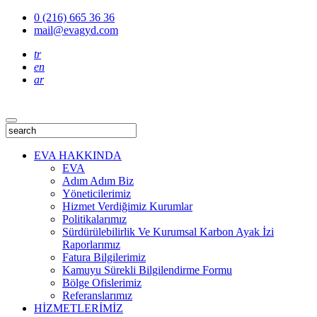
0 (216) 665 36 36
mail@evagyd.com
tr
en
ar
EVA HAKKINDA
EVA
Adım Adım Biz
Yöneticilerimiz
Hizmet Verdiğimiz Kurumlar
Politikalarımız
Sürdürülebilirlik Ve Kurumsal Karbon Ayak İzi
Raporlarımız
Fatura Bilgilerimiz
Kamuyu Sürekli Bilgilendirme Formu
Bölge Ofislerimiz
Referanslarımız
HİZMETLERİMİZ