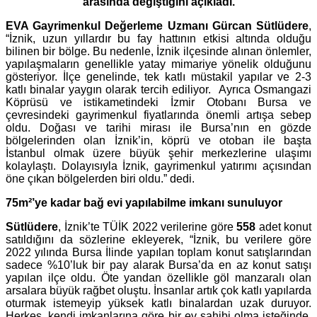
arasında değiştiğini açıkladı.
EVA Gayrimenkul
Değerleme Uzmanı Gürcan Sütlüdere
,
“İznik, uzun yıllardır bu fay hattının etkisi altında olduğu
bilinen bir bölge. Bu nedenle, İznik ilçesinde alınan önlemler,
yapılaşmaların genellikle yatay mimariye yönelik olduğunu
gösteriyor. İlçe genelinde, tek katlı müstakil yapılar ve 2-3
katlı binalar yaygın olarak tercih ediliyor.
Ayrıca Osmangazi
Köprüsü ve istikametindeki İzmir Otobanı Bursa ve
çevresindeki gayrimenkul fiyatlarında önemli artışa sebep
oldu. Doğası ve tarihi mirası ile Bursa’nın en gözde
bölgelerinden olan İznik’in, köprü ve otoban ile başta
İstanbul olmak üzere büyük şehir merkezlerine ulaşımı
kolaylaştı. Dolayısıyla İznik, gayrimenkul yatırımı açısından
öne çıkan bölgelerden biri oldu.” dedi.
75m²’ye kadar bağ evi yapılabilme imkanı sunuluyor
Sütlüdere
, İznik’te TÜİK 2022 verilerine göre
558
adet konut
satıldığını da sözlerine ekleyerek, “İznik, bu verilere göre
2022 yılında Bursa İlinde yapılan toplam konut satışlarından
sadece %10’luk bir pay alarak Bursa’da en az konut satışı
yapılan ilçe oldu. Öte yandan özellikle göl manzaralı olan
arsalara büyük rağbet oluştu. İnsanlar artık çok katlı yapılarda
oturmak istemeyip yüksek katlı binalardan uzak duruyor.
Herkes, kendi imkanlarına göre bir ev sahibi olma isteğinde.