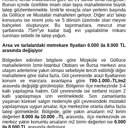
Bunun içinde özellikle imarlı olan taşra mahallelerine büyük
talep gözlemlenmekte. İznik'te revaçta olan yerlerin başında
da Göllüce ve Mustafalı mahalleleri geliyor. Diğer arz/ talep
konusunu ise resmi yolu ve 5 dönüm üzerinde olan meyve
bahçeleri oluşturuyor. Bu taşınmazlara, mevcut imar
şartlarında 75m²’ye kadar bağ evi yapılabilme imkanı
sunması sebebi ile talep yoğun.
Arsa ve tarlalardaki metrekare fiyatları 6.000 ila 8.000 TL
arasında değişiyor
Bölgeden edinilen bilgilere göre Müşküle ve Göllüce
mahallelerinin İzmir-İstanbul Otobanı ve Bursa merkezi ana
ulaşım arterlerine yakın olması sebebiyle tercih edilirliği diğer
mahallelere göre daha fazla. Göl çevresinde arazi fiyatlarının
konum ve manzara avantajına göre
700-1.000.-TL/m2
arasında değiştiği görülmüştür. Bölgenin ilçe merkezinde 3-4
katlı yapılaşma hakim. Göl çevresinde ise serbest nizam 2
katlı yapılaşmaya izin verilmektedir. Son zamanlarda
yaşanan küresel salgın nedeniyle göl çevresindeki müstakil
yapılaşmaya uygun arsalar, ilçe merkezine oranla daha fazla
talep görmektedir. Bölgede, göle yakın arsaların m2 birim
değerleri
8.000 ila 10.000 .-TL
arasında,
ilçe merkezinde ve
merkez yakın konumlu arsaların m2 birim değerleri ise
6.000
ila 8.000 TL
arasında değişiyor.