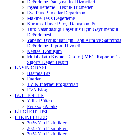
Değerleme Danışmanlık Hizmetleri
İnşaat İlerleme - Teknik Hizmetler
Eva Plus Bankalar Departmanı
Makine Tesis Değerleme
Kurumsal İmar Barışı Danışmanlığı
Türk Vatandaşlığı Başvurusu İçin Gayrimenkul
Değerlemesi
Yabancı Uyruklular İçin Tapu Alım ve Satımında
Değerleme Raporu Hizmeti
Kentsel Dönüşüm
Mutabakatlı Kıymet Takdiri ( MKT Raporları ) -
Sigorta Değer Tespiti
BASIN ODASI
Basında Biz
Fuarlar
TV & İnternet Programları
EVA Blog
BÜLTENLER
Yıllık Bülten
Periskop Analiz
BİLGİ KUTUSU
ETKİNLİKLER
2026 Yılı Etkinlikleri
2025 Yılı Etkinlikleri
2024 Yılı Etkinlikleri