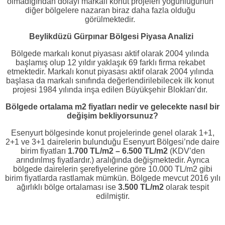
olmadığından dolayı markalı konut projeleri yoğunluğunun
diğer bölgelere nazaran biraz daha fazla olduğu
görülmektedir.
Beylikdüzü Gürpınar Bölgesi Piyasa Analizi
Bölgede markalı konut piyasası aktif olarak 2004 yılında
başlamış olup 12 yıldır yaklaşık 69 farklı firma rekabet
etmektedir. Markalı konut piyasası aktif olarak 2004 yılında
başlasa da markalı sınıfında değerlendirilebilecek ilk konut
projesi 1984 yılında inşa edilen Büyükşehir Blokları’dır.
Bölgede ortalama m2 fiyatları nedir ve gelecekte nasıl bir
değişim bekliyorsunuz?
Esenyurt bölgesinde konut projelerinde genel olarak 1+1,
2+1 ve 3+1 dairelerin bulunduğu Esenyurt Bölgesi’nde daire
birim fiyatları
1.700 TL/m2 – 6.500 TL/m2
(KDV’den
arındırılmış fiyatlardır.) aralığında değişmektedir. Ayrıca
bölgede dairelerin şerefiyelerine göre 10.000 TL/m2 gibi
birim fiyatlarda rastlamak mümkün. Bölgede mevcut 2016 yılı
ağırlıklı bölge ortalaması ise
3.500 TL/m2
olarak tespit
edilmiştir.