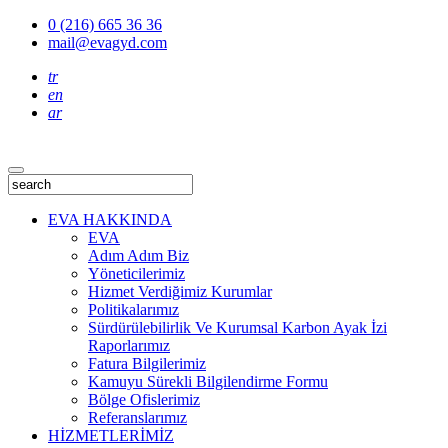
0 (216) 665 36 36
mail@evagyd.com
tr
en
ar
EVA HAKKINDA
EVA
Adım Adım Biz
Yöneticilerimiz
Hizmet Verdiğimiz Kurumlar
Politikalarımız
Sürdürülebilirlik Ve Kurumsal Karbon Ayak İzi
Raporlarımız
Fatura Bilgilerimiz
Kamuyu Sürekli Bilgilendirme Formu
Bölge Ofislerimiz
Referanslarımız
HİZMETLERİMİZ