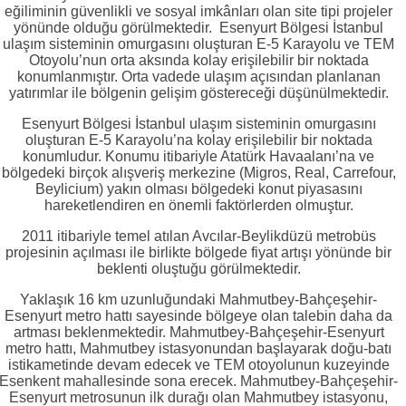
eğiliminin güvenlikli ve sosyal imkânları olan site tipi projeler
yönünde olduğu görülmektedir. Esenyurt Bölgesi İstanbul
ulaşım sisteminin omurgasını oluşturan E-5 Karayolu ve TEM
Otoyolu’nun orta aksında kolay erişilebilir bir noktada
konumlanmıştır. Orta vadede ulaşım açısından planlanan
yatırımlar ile bölgenin gelişim göstereceği düşünülmektedir.
Esenyurt Bölgesi İstanbul ulaşım sisteminin omurgasını
oluşturan E-5 Karayolu’na kolay erişilebilir bir noktada
konumludur. Konumu itibariyle Atatürk Havaalanı’na ve
bölgedeki birçok alışveriş merkezine (Migros, Real, Carrefour,
Beylicium) yakın olması bölgedeki konut piyasasını
hareketlendiren en önemli faktörlerden olmuştur.
2011 itibariyle temel atılan Avcılar-Beylikdüzü metrobüs
projesinin açılması ile birlikte bölgede fiyat artışı yönünde bir
beklenti oluştuğu görülmektedir.
Yaklaşık 16 km uzunluğundaki Mahmutbey-Bahçeşehir-
Esenyurt metro hattı sayesinde bölgeye olan talebin daha da
artması beklenmektedir. Mahmutbey-Bahçeşehir-Esenyurt
metro hattı, Mahmutbey istasyonundan başlayarak doğu-batı
istikametinde devam edecek ve TEM otoyolunun kuzeyinde
Esenkent mahallesinde sona erecek. Mahmutbey-Bahçeşehir-
Esenyurt metrosunun ilk durağı olan Mahmutbey istasyonu,