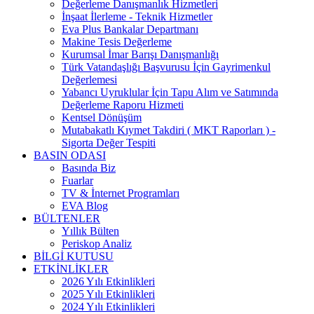
Değerleme Danışmanlık Hizmetleri
İnşaat İlerleme - Teknik Hizmetler
Eva Plus Bankalar Departmanı
Makine Tesis Değerleme
Kurumsal İmar Barışı Danışmanlığı
Türk Vatandaşlığı Başvurusu İçin Gayrimenkul
Değerlemesi
Yabancı Uyruklular İçin Tapu Alım ve Satımında
Değerleme Raporu Hizmeti
Kentsel Dönüşüm
Mutabakatlı Kıymet Takdiri ( MKT Raporları ) -
Sigorta Değer Tespiti
BASIN ODASI
Basında Biz
Fuarlar
TV & İnternet Programları
EVA Blog
BÜLTENLER
Yıllık Bülten
Periskop Analiz
BİLGİ KUTUSU
ETKİNLİKLER
2026 Yılı Etkinlikleri
2025 Yılı Etkinlikleri
2024 Yılı Etkinlikleri