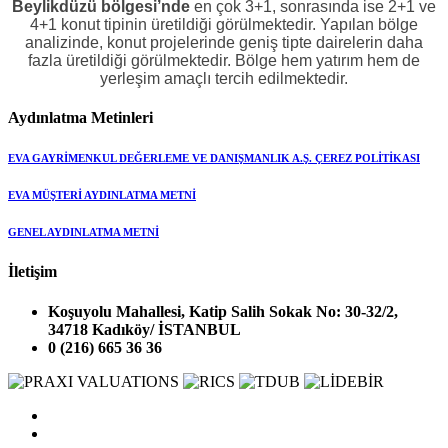
Beylikdüzü bölgesi’nde
en çok 3+1, sonrasında ise 2+1 ve
4+1 konut tipinin üretildiği görülmektedir. Yapılan bölge
analizinde, konut projelerinde geniş tipte dairelerin daha
fazla üretildiği görülmektedir. Bölge hem yatırım hem de
yerleşim amaçlı tercih edilmektedir.
Aydınlatma Metinleri
EVA GAYRİMENKUL DEĞERLEME VE DANIŞMANLIK A.Ş. ÇEREZ POLİTİKASI
EVA MÜŞTERİ AYDINLATMA METNİ
GENEL AYDINLATMA METNİ
İletişim
Koşuyolu Mahallesi, Katip Salih Sokak No: 30-32/2,
34718 Kadıköy/ İSTANBUL
0 (216) 665 36 36