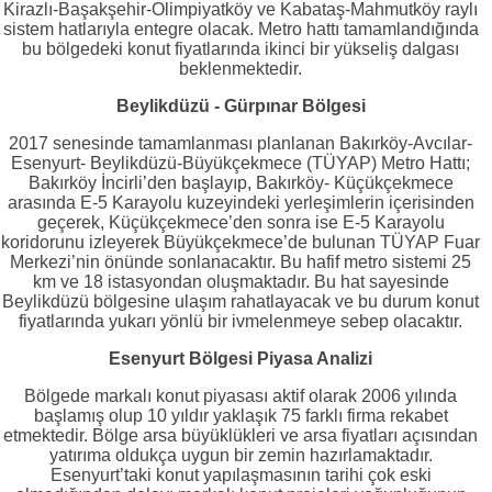
Kirazlı-Başakşehir-Olimpiyatköy ve Kabataş-Mahmutköy raylı
sistem hatlarıyla entegre olacak. Metro hattı tamamlandığında
bu bölgedeki konut fiyatlarında ikinci bir yükseliş dalgası
beklenmektedir.
Beylikdüzü - Gürpınar Bölgesi
2017 senesinde tamamlanması planlanan Bakırköy-Avcılar-
Esenyurt- Beylikdüzü-Büyükçekmece (TÜYAP) Metro Hattı;
Bakırköy İncirli’den başlayıp, Bakırköy- Küçükçekmece
arasında E-5 Karayolu kuzeyindeki yerleşimlerin içerisinden
geçerek, Küçükçekmece’den sonra ise E-5 Karayolu
koridorunu izleyerek Büyükçekmece’de bulunan TÜYAP Fuar
Merkezi’nin önünde sonlanacaktır. Bu hafif metro sistemi 25
km ve 18 istasyondan oluşmaktadır. Bu hat sayesinde
Beylikdüzü bölgesine ulaşım rahatlayacak ve bu durum konut
fiyatlarında yukarı yönlü bir ivmelenmeye sebep olacaktır.
Esenyurt Bölgesi Piyasa Analizi
Bölgede markalı konut piyasası aktif olarak 2006 yılında
başlamış olup 10 yıldır yaklaşık 75 farklı firma rekabet
etmektedir. Bölge arsa büyüklükleri ve arsa fiyatları açısından
yatırıma oldukça uygun bir zemin hazırlamaktadır.
Esenyurt’taki konut yapılaşmasının tarihi çok eski