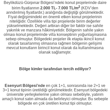
Beylikdüzü-Gürpınar Bölgesi’ndeki konut projelerinde daire
2
birim fiyatlarının
2.000 TL- 7.000 TL/m
(KDV’den
arındırılmış fiyatlardır.) aralığında değiştiği görülmektedir.
Fiyat değişimindeki en önemli etken konut projelerinin
niteliğidir. Özellikle villa tipi projelerde birim değerler
yükselmektedir. Değeri arttıran diğer bir faktör ise sahile
yakınlık ve manzara hâkimiyetidir. Bölgenin sahile yakın
olması konut projelerinde villa konseptinin yoğunlaşmasına
sebep olmuştur. Bölgedeki projeler ilk etapta ikincil konut
olarak tasarlanmış olmasına rağmen bölgenin gelişimi
mevcut konutların birincil konut olarak da kullanılmasına
olanak sağlamıştır.
Bölge kimler tarafından tercih ediliyor?
Esenyurt Bölgesi’nde
en çok 1+1, sonrasında ise 2+1 ve
3+1 konut tipinin üretildiği görülmektedir. Esenyurt bölgedeki
üniversite yerleşkelerine yakın olması sebebiyle, yatırım
amaçlı konut satın almada da belirleyici olmuştur. Bu sebeple
bölgede en çok üretilen konut tipi olmuştur.