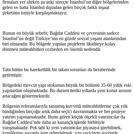
firmaları yer alırken şu anki süreçte İstanbul’un diğer bölgelerinden
gelen ve hatta İstanbul dışından gelen birçok farklı inşaat
şirketinin ismiyle karşılaşmaktayız.
Bunun en büyük sebebi; Bağdat Caddesi ve çevresinin sadece
İstanbul’un değil Türkiye’nin en gözde sosyal yaşam alanlarından
biri olmasıdır. Bu bölgede yapılan projelerin likiditeye kolay
dönmesi müteahhitleri cezbeden en önemli nedendir.
Tabi bütün bu hareketlilik bir takım sorunları da beraberinde
getirmiştir;
Bölgedeki mevcut yapı stokunun büyük bir bölümü 35-60 yıllık eski
yapılardan oluşmaktadır. Bu durum ileriki yıllarda yeni konut arzının
artacağını göstermektedir.
Bölgenin referanslarıyla tanınmış kuvvetli müteahhitlerine çok yük
bindiğinden birçoğu artık daha seçici davranmakta ve her projeye
yatırım yapmamaktadır. Bunu gören küçük ölçekli yatırımcılar da
Bağdat Caddesi’nde daha az kazançlı işlerde birbiriyle
yarışmaktadır. Pek tabi ki yeni yatırımcılar piyasaya girebilmek,
kendilerine pazarda isim edinebilmek, için rayiçlerin üzerinde