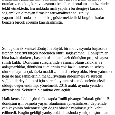
oranlar vermekte, kira ve taşınma bedellerini ortalamanın üzerinde
teklif etmektedir. Bu noktada mali yapıları bu dengeyi kuracak
sağlamlıkta olmayan firmalar satış-maliyet analizini iyi
yapamadıklarında sıkıntılar baş göstermektedir ki bugüne kadar
benzeri birçok sorunla karşılaşılmıştır.
Sonuç olarak kentsel dönüşüm büyük bir motivasyonla başlasada
istenen başarıyı birçok nedenden ötürü sağlayamadı. Dönüşümler
bina bazlı olurken , başarılı olan alan bazlı dönüşüm projesi sayısı
sınırlı kaldı. Dönüşüm süreçlerinde yaşanan olumsuzluklar ve
anlaşmazlıklar, dönüşüm sürelerinin çok fazla uzamasına sebep
olurken, ayrıca çok fazla maddi zarara da sebep oldu. Hem yatırımcı
hem de hak sahiplerinin mağduriyetinin giderilmesi ve sürecin
sağlıklı ilerleyebilmesi için süreç boyunca sistemde nelerin eksik
olduğu değerlendirilip, yönetmelik 2016 aralık ayında yeniden
düzenlendi. Sektörün bir miktar önü açıldı.
Halk kentsel dönüşümü ilk etapda “milli piyango “olarak gördü. Bu
dönüşüm işin başında yaşam alanlarının iyileştirilmesi, depremde
can kaybının önlenmesi için doğru binalar yapılması gibi kabul
edilmedi. Bugün geldiği yanlış noktada aslında yanlış oluşturtulan