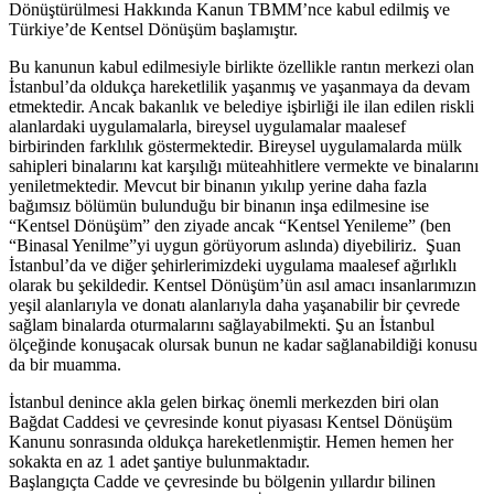
Dönüştürülmesi Hakkında Kanun TBMM’nce kabul edilmiş ve
Türkiye’de Kentsel Dönüşüm başlamıştır.
Bu kanunun kabul edilmesiyle birlikte özellikle rantın merkezi olan
İstanbul’da oldukça hareketlilik yaşanmış ve yaşanmaya da devam
etmektedir. Ancak bakanlık ve belediye işbirliği ile ilan edilen riskli
alanlardaki uygulamalarla, bireysel uygulamalar maalesef
birbirinden farklılık göstermektedir. Bireysel uygulamalarda mülk
sahipleri binalarını kat karşılığı müteahhitlere vermekte ve binalarını
yeniletmektedir. Mevcut bir binanın yıkılıp yerine daha fazla
bağımsız bölümün bulunduğu bir binanın inşa edilmesine ise
“Kentsel Dönüşüm” den ziyade ancak “Kentsel Yenileme” (ben
“Binasal Yenilme”yi uygun görüyorum aslında) diyebiliriz. Şuan
İstanbul’da ve diğer şehirlerimizdeki uygulama maalesef ağırlıklı
olarak bu şekildedir. Kentsel Dönüşüm’ün asıl amacı insanlarımızın
yeşil alanlarıyla ve donatı alanlarıyla daha yaşanabilir bir çevrede
sağlam binalarda oturmalarını sağlayabilmekti. Şu an İstanbul
ölçeğinde konuşacak olursak bunun ne kadar sağlanabildiği konusu
da bir muamma.
İstanbul denince akla gelen birkaç önemli merkezden biri olan
Bağdat Caddesi ve çevresinde konut piyasası Kentsel Dönüşüm
Kanunu sonrasında oldukça hareketlenmiştir. Hemen hemen her
sokakta en az 1 adet şantiye bulunmaktadır.
Başlangıçta Cadde ve çevresinde bu bölgenin yıllardır bilinen