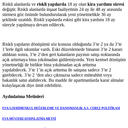
Riskli alanlarda ve
riskli yapılarda
18 ay olan
kira yardımı süresi
değiştir. Riskli alanlarda inşaat faaliyetinin 24 ay ile 48 ay arasında
sürmesi göz önünde bulundurularak yeni yönetmelikle 36 ay
şeklinde uzatıldı. Riskli yapılarda eskisi gibi kira yardımı 18 ay
süreyle yapılmaya devam edilecek.
Riskli yapıların dönüşümü söz konusu olduğunda 3’te 2 ya da 3’te
1’lerle ilgili sıkıntılar vardı. Eski düzenlemede binanın 3’te 2 kararı
aldıktan sonra, 3’te 2’den geri kalanların payının satışı noktasında
açık artırmaya bina yıkılmadan gidilemiyordu. Yeni kentsel dönüşüm
yönetmeliği ile birlikte bina yıkılmadan açık arttırma
yapılabilecek. 3’te 1’in açık arttırma ile satışına sadece 3’te 2
girebilecek. 3’te 2 ‘den alıcı çıkmazsa sadece müteahhit veya
bakanlık satın alabilecek. Bu madde ile apartmanlarda karar almalar
kolaylaşacak diye ümit edebiliriz.
Aydınlatma Metinleri
EVA GAYRİMENKUL DEĞERLEME VE DANIŞMANLIK A.Ş. ÇEREZ POLİTİKASI
EVA MÜŞTERİ AYDINLATMA METNİ