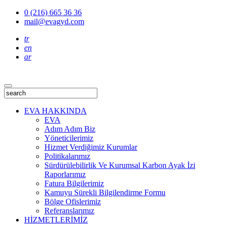
0 (216) 665 36 36
mail@evagyd.com
tr
en
ar
EVA HAKKINDA
EVA
Adım Adım Biz
Yöneticilerimiz
Hizmet Verdiğimiz Kurumlar
Politikalarımız
Sürdürülebilirlik Ve Kurumsal Karbon Ayak İzi
Raporlarımız
Fatura Bilgilerimiz
Kamuyu Sürekli Bilgilendirme Formu
Bölge Ofislerimiz
Referanslarımız
HİZMETLERİMİZ