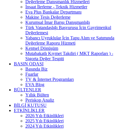
Değerleme Danışmanlık Hizmetleri
İnşaat İlerleme - Teknik Hizmetler
Eva Plus Bankalar Departmanı
Makine Tesis Değerleme
Kurumsal İmar Barışı Danışmanlığı
Türk Vatandaşlığı Başvurusu İçin Gayrimenkul
Değerlemesi
Yabancı Uyruklular İçin Tapu Alım ve Satımında
Değerleme Raporu Hizmeti
Kentsel Dönüşüm
Mutabakatlı Kıymet Takdiri ( MKT Raporları ) -
Sigorta Değer Tespiti
BASIN ODASI
Basında Biz
Fuarlar
TV & İnternet Programları
EVA Blog
BÜLTENLER
Yıllık Bülten
Periskop Analiz
BİLGİ KUTUSU
ETKİNLİKLER
2026 Yılı Etkinlikleri
2025 Yılı Etkinlikleri
2024 Yılı Etkinlikleri