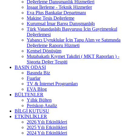
Değerleme Danışmanlık Hizmetleri
İnşaat İlerleme - Teknik Hizmetler
Eva Plus Bankalar Departmanı
Makine Tesis Değerleme
Kurumsal İmar Barışı Danışmanlığı
Türk Vatandaşlığı Başvurusu İçin Gayrimenkul
Değerlemesi
Yabancı Uyruklular İçin Tapu Alım ve Satımında
Değerleme Raporu Hizmeti
Kentsel Dönüşüm
Mutabakatlı Kıymet Takdiri ( MKT Raporları ) -
Sigorta Değer Tespiti
BASIN ODASI
Basında Biz
Fuarlar
TV & İnternet Programları
EVA Blog
BÜLTENLER
Yıllık Bülten
Periskop Analiz
BİLGİ KUTUSU
ETKİNLİKLER
2026 Yılı Etkinlikleri
2025 Yılı Etkinlikleri
2024 Yılı Etkinlikleri