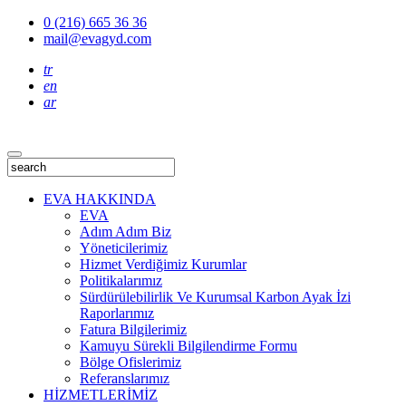
0 (216) 665 36 36
mail@evagyd.com
tr
en
ar
EVA HAKKINDA
EVA
Adım Adım Biz
Yöneticilerimiz
Hizmet Verdiğimiz Kurumlar
Politikalarımız
Sürdürülebilirlik Ve Kurumsal Karbon Ayak İzi
Raporlarımız
Fatura Bilgilerimiz
Kamuyu Sürekli Bilgilendirme Formu
Bölge Ofislerimiz
Referanslarımız
HİZMETLERİMİZ