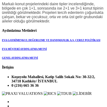
Markalı konut projelerindeki daire tipler incelendiğinde,
bölgede en çok 1+1, sonrasında ise 2+1 ve 3+1 konut tipinin
üretildiği görülmektedir. Projeleri tercih edenlerin çoğunlukla
çalışan, bekar ve çocuksuz, orta ve orta üst gelir grubundaki
aileler olduğu görülmektedir.
Aydınlatma Metinleri
EVA GAYRİMENKUL DEĞERLEME VE DANIŞMANLIK A.Ş. ÇEREZ POLİTİKASI
EVA MÜŞTERİ AYDINLATMA METNİ
GENEL AYDINLATMA METNİ
İletişim
Koşuyolu Mahallesi, Katip Salih Sokak No: 30-32/2,
34718 Kadıköy/ İSTANBUL
0 (216) 665 36 36