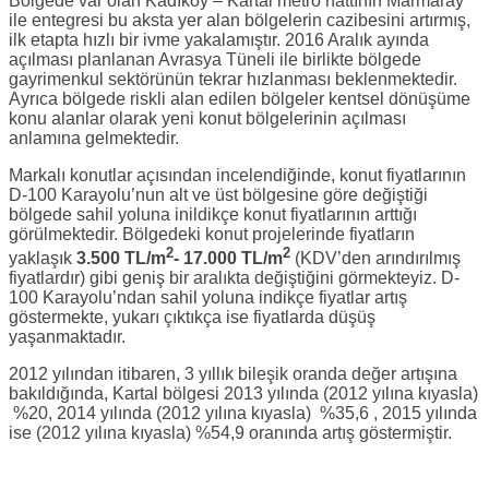
Bölgede var olan Kadıköy – Kartal metro hattının Marmaray
ile entegresi bu aksta yer alan bölgelerin cazibesini artırmış,
ilk etapta hızlı bir ivme yakalamıştır. 2016 Aralık ayında
açılması planlanan Avrasya Tüneli ile birlikte bölgede
gayrimenkul sektörünün tekrar hızlanması beklenmektedir.
Ayrıca bölgede riskli alan edilen bölgeler kentsel dönüşüme
konu alanlar olarak yeni konut bölgelerinin açılması
anlamına gelmektedir.
Markalı konutlar açısından incelendiğinde, konut fiyatlarının
D-100 Karayolu’nun alt ve üst bölgesine göre değiştiği
bölgede sahil yoluna inildikçe konut fiyatlarının arttığı
görülmektedir. Bölgedeki konut projelerinde fiyatların
2
2
yaklaşık
3.500 TL/m
- 17.000 TL/m
(KDV’den arındırılmış
fiyatlardır) gibi geniş bir aralıkta değiştiğini görmekteyiz. D-
100 Karayolu’ndan sahil yoluna indikçe fiyatlar artış
göstermekte, yukarı çıktıkça ise fiyatlarda düşüş
yaşanmaktadır.
2012 yılından itibaren, 3 yıllık bileşik oranda değer artışına
bakıldığında, Kartal bölgesi 2013 yılında (2012 yılına kıyasla)
%20, 2014 yılında (2012 yılına kıyasla) %35,6 , 2015 yılında
ise (2012 yılına kıyasla) %54,9 oranında artış göstermiştir.