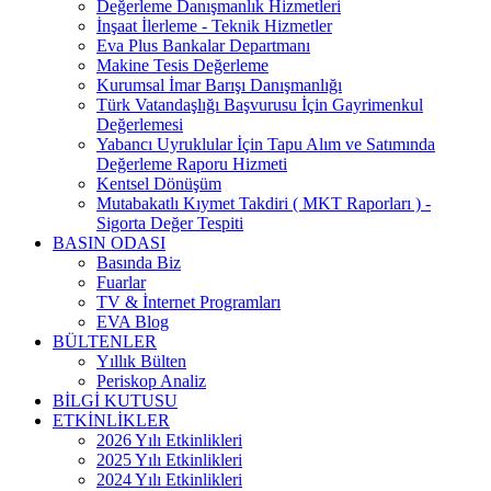
Değerleme Danışmanlık Hizmetleri
İnşaat İlerleme - Teknik Hizmetler
Eva Plus Bankalar Departmanı
Makine Tesis Değerleme
Kurumsal İmar Barışı Danışmanlığı
Türk Vatandaşlığı Başvurusu İçin Gayrimenkul
Değerlemesi
Yabancı Uyruklular İçin Tapu Alım ve Satımında
Değerleme Raporu Hizmeti
Kentsel Dönüşüm
Mutabakatlı Kıymet Takdiri ( MKT Raporları ) -
Sigorta Değer Tespiti
BASIN ODASI
Basında Biz
Fuarlar
TV & İnternet Programları
EVA Blog
BÜLTENLER
Yıllık Bülten
Periskop Analiz
BİLGİ KUTUSU
ETKİNLİKLER
2026 Yılı Etkinlikleri
2025 Yılı Etkinlikleri
2024 Yılı Etkinlikleri