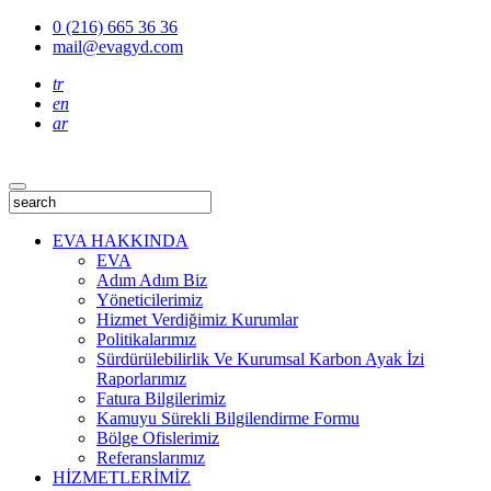
0 (216) 665 36 36
mail@evagyd.com
tr
en
ar
EVA HAKKINDA
EVA
Adım Adım Biz
Yöneticilerimiz
Hizmet Verdiğimiz Kurumlar
Politikalarımız
Sürdürülebilirlik Ve Kurumsal Karbon Ayak İzi
Raporlarımız
Fatura Bilgilerimiz
Kamuyu Sürekli Bilgilendirme Formu
Bölge Ofislerimiz
Referanslarımız
HİZMETLERİMİZ