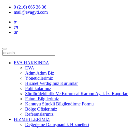
0 (216) 665 36 36
mail@evagyd.com
tr
en
ar
EVA HAKKINDA
EVA
Adım Adım Biz
Yöneticilerimiz
Hizmet Verdiğimiz Kurumlar
Politikalarımız
Sürdürülebilirlik Ve Kurumsal Karbon Ayak İzi Raporlar
Fatura Bilgilerimiz
Kamuyu Sürekli Bilgilendirme Formu
Bölge Ofislerimiz
Referanslarımız
HİZMETLERİMİZ
Değerleme Danışmanlık Hizmetleri