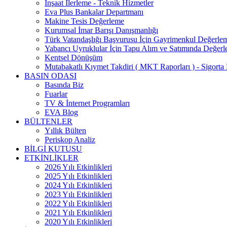
İnşaat İlerleme - Teknik Hizmetler
Eva Plus Bankalar Departmanı
Makine Tesis Değerleme
Kurumsal İmar Barışı Danışmanlığı
Türk Vatandaşlığı Başvurusu İçin Gayrimenkul Değerle
Yabancı Uyruklular İçin Tapu Alım ve Satımında Değer
Kentsel Dönüşüm
Mutabakatlı Kıymet Takdiri ( MKT Raporları ) - Sigorta 
BASIN ODASI
Basında Biz
Fuarlar
TV & İnternet Programları
EVA Blog
BÜLTENLER
Yıllık Bülten
Periskop Analiz
BİLGİ KUTUSU
ETKİNLİKLER
2026 Yılı Etkinlikleri
2025 Yılı Etkinlikleri
2024 Yılı Etkinlikleri
2023 Yılı Etkinlikleri
2022 Yılı Etkinlikleri
2021 Yılı Etkinlikleri
2020 Yılı Etkinlikleri