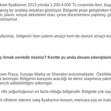
ekare fiyatlarının 2013 yılında 1.200-4.000 TL civarında iken, 
geniş bir aralıkta oldukları görülüyor. Bölgede proje geliştirirke
en, planlı, sosyal aktiviteleri olan, çevre düzenlemesi yapılmış
üşünüyoruz.
 ediyorlar, bölgenin hem yatırım amaçlı hem de oturum amaçlı konut
ç örnek verebilir misiniz? Kentte şu anda devam eden/planla
wn Plaza, Suryapı Marka ve Sheraton bulunmaktadır. Özellikle
anımıştır. Bölgenin karayolu aracılığı ile deniz ulaşımına yakınl
ih edilebilirliğini arttırmıştır.
ofis yoğunluğunun en fazla olduğu bölgesidir. Bölgede çok sayı
ı ofislerin istenen satış fiyatlarının konum, manzara yaş ve ma