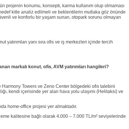
bugün projenin konumu, konsepti, karma kullanım olup olmaması
n hedef kitle analiz edilmeli ve beklentilerin mutlaka göz önünde
, güvenli ve konforlu bir yaşam sunan, otopark sorunu olmayan
 yatırımları yanı sıra ofis ve iş merkezleri içinde tercih
nan markalı konut, ofis, AVM yatırımları hangileri?
 Harmony Towers ve Zeno Center bölgedeki ofis talebini
ığı, kendi içerisinde yer alan hava yolu ulaşımı (Helitaksi) ve
da home-office projesi yer almaktadır.
lzeme kalitesine bağlı olarak 4.000 – 7.000 TL/m² seviyelerinde