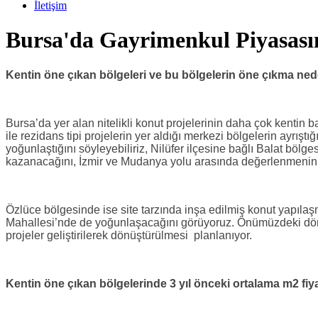
İletişim
Bursa'da Gayrimenkul Piyasas
Kentin öne çıkan bölgeleri ve bu bölgelerin öne çıkma ned
Bursa’da yer alan nitelikli konut projelerinin daha çok kentin ba
ile rezidans tipi projelerin yer aldığı merkezi bölgelerin ayrışt
yoğunlaştığını söyleyebiliriz, Nilüfer ilçesine bağlı Balat bölg
kazanacağını, İzmir ve Mudanya yolu arasında değerlenmeni
Özlüce bölgesinde ise site tarzında inşa edilmiş konut yapılaşm
Mahallesi’nde de yoğunlaşacağını görüyoruz. Önümüzdeki döne
projeler geliştirilerek dönüştürülmesi planlanıyor.
Kentin öne çıkan bölgelerinde 3 yıl önceki ortalama m2 fiy