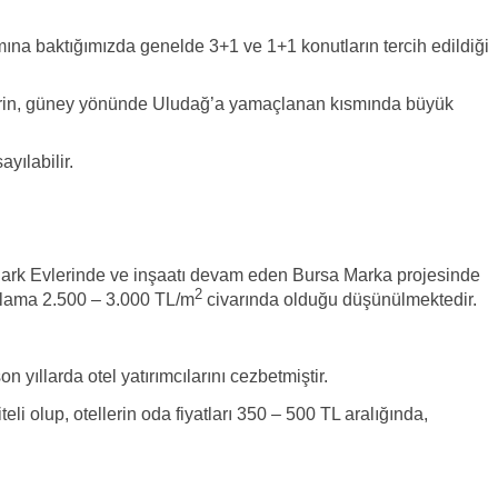
mına baktığımızda genelde 3+1 ve 1+1 konutların tercih edildiği
relerin, güney yönünde Uludağ’a yamaçlanan kısmında büyük
ayılabilir.
ij Park Evlerinde ve inşaatı devam eden Bursa Marka projesinde
2
talama 2.500 – 3.000 TL/m
civarında olduğu düşünülmektedir.
n yıllarda otel yatırımcılarını cezbetmiştir.
 olup, otellerin oda fiyatları 350 – 500 TL aralığında,