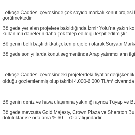
Lefkoşe Caddesi çevresinde çok sayıda markalı konut projesi bu
görülmektedir.
Bölgede yer alan projelere bakıldığında İzmir Yolu’na yakın 
kullanımlı dairelerin daha çok talep edildiği tespit edilmiştir.
Bölgenin belli başlı dikkat çeken projeleri olarak Suryapı Mark
Bölgede son yıllarda konut segmentinde Arap yatırımcıların ilgi
Lefkoşe Caddesi çevresindeki projelerdeki fiyatlar değişkenlik
olduğu gözlemlenmiş olup takribi 4.000-6.000 TL/m² civarınd
Bölgenin deniz ve hava ulaşımına yakınlığı ayrıca Tüyap ve Buttim
Bölgede mevcutta Gold Majesty, Crown Plaza ve Sheraton Bursa o
doluluklar ise ortalama % 60 – 70 aralığındadır.