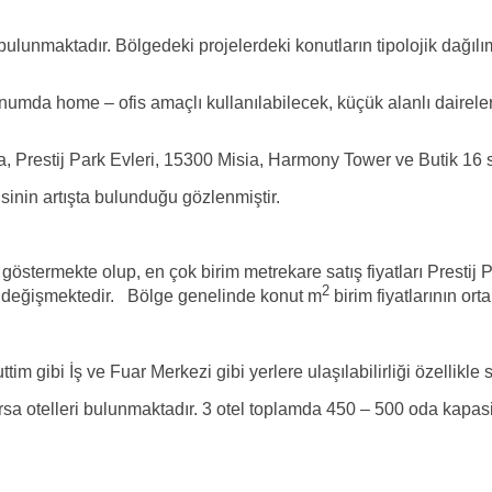
lunmaktadır. Bölgedeki projelerdeki konutların tipolojik dağılı
konumda home – ofis amaçlı kullanılabilecek, küçük alanlı dai
a, Prestij Park Evleri, 15300 Misia, Harmony Tower ve Butik 16 s
sinin artışta bulunduğu gözlenmiştir.
 göstermekte olup, en çok birim metrekare satış fiyatları Prest
2
a değişmektedir. Bölge genelinde konut m
birim fiyatlarının or
 gibi İş ve Fuar Merkezi gibi yerlere ulaşılabilirliği özellikle so
telleri bulunmaktadır. 3 otel toplamda 450 – 500 oda kapasiteli