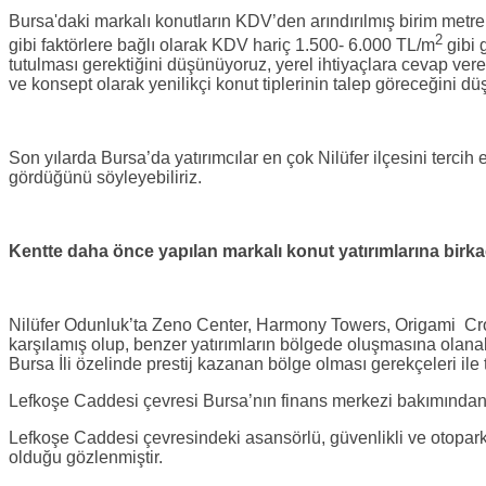
Bursa'daki markalı konutların KDV’den arındırılmış birim metr
2
gibi faktörlere bağlı olarak KDV hariç 1.500- 6.000 TL/m
gibi 
tutulması gerektiğini düşünüyoruz, yerel ihtiyaçlara cevap ver
ve konsept olarak yenilikçi konut tiplerinin talep göreceğini d
Son yılarda Bursa’da yatırımcılar en çok Nilüfer ilçesini tercih
gördüğünü söyleyebiliriz.
Kentte daha önce yapılan markalı konut yatırımlarına birka
Nilüfer Odunluk’ta Zeno Center, Harmony Towers, Origami Cro
karşılamış olup, benzer yatırımların bölgede oluşmasına olanak t
Bursa İli özelinde prestij kazanan bölge olması gerekçeleri ile terc
Lefkoşe Caddesi çevresi Bursa’nın finans merkezi bakımından 
Lefkoşe Caddesi çevresindeki asansörlü, güvenlikli ve otoparkl
olduğu gözlenmiştir.