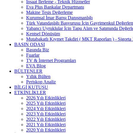
İnşaat İlerleme - Teknik Hizmetler
Eva Plus Bankalar Departmanı
Makine Tesis Değerleme
Kurumsal İmar Barışı Danışmanlığı
Türk Vatandaşlığı Başvurusu İçin Gayrimenkul Değerle
Yabancı Uyruklular İçin Tapu Alım ve Satımında Değer
Kentsel Dönüşüm
Mutabakatlı Kıymet Takdiri ( MKT Raporları ) - Sigorta 
BASIN ODASI
Basında Biz
Fuarlar
TV & İnternet Programları
EVA Blog
BÜLTENLER
Yıllık Bülten
Periskop Analiz
BİLGİ KUTUSU
ETKİNLİKLER
2026 Yılı Etkinlikleri
2025 Yılı Etkinlikleri
2024 Yılı Etkinlikleri
2023 Yılı Etkinlikleri
2022 Yılı Etkinlikleri
2021 Yılı Etkinlikleri
2020 Yılı Etkinlikleri