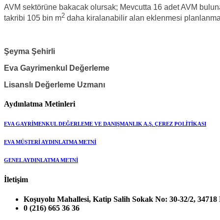
AVM sektörüne bakacak olursak; Mevcutta 16 adet AVM bulunan
2
takribi 105 bin m
daha kiralanabilir alan eklenmesi planlanma
Şeyma Şehirli
Eva Gayrimenkul Değerleme
Lisanslı Değerleme Uzmanı
Aydınlatma Metinleri
EVA GAYRİMENKUL DEĞERLEME VE DANIŞMANLIK A.Ş. ÇEREZ POLİTİKASI
EVA MÜŞTERİ AYDINLATMA METNİ
GENEL AYDINLATMA METNİ
İletişim
Koşuyolu Mahallesi, Katip Salih Sokak No: 30-32/2, 347
0 (216) 665 36 36