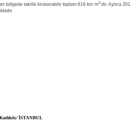
2
 bölgede takribi kiralanabilir toplam 616 bin m
’dir. Ayrıca 2
ktadır.
18 Kadıköy/ İSTANBUL