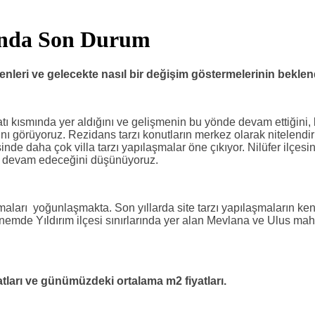
ında Son Durum
enleri ve gelecekte nasıl bir değişim göstermelerinin bekle
tı kısmında yer aldığını ve gelişmenin bu yönde devam ettiğini, kon
ığını görüyoruz. Rezidans tarzı konutların merkez olarak nitelendir
esinde daha çok villa tarzı yapılaşmalar öne çıkıyor. Nilüfer ilçes
n devam edeceğini düşünüyoruz.
aları yoğunlaşmakta. Son yıllarda site tarzı yapılaşmaların kent
mde Yıldırım ilçesi sınırlarında yer alan Mevlana ve Ulus ma
atları ve günümüzdeki ortalama m2 fiyatları.