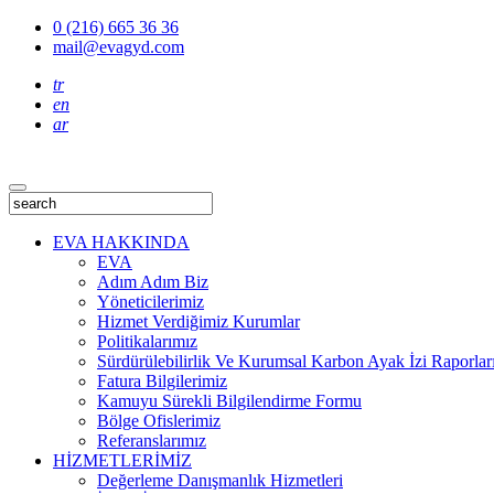
0 (216) 665 36 36
mail@evagyd.com
tr
en
ar
EVA HAKKINDA
EVA
Adım Adım Biz
Yöneticilerimiz
Hizmet Verdiğimiz Kurumlar
Politikalarımız
Sürdürülebilirlik Ve Kurumsal Karbon Ayak İzi Raporlar
Fatura Bilgilerimiz
Kamuyu Sürekli Bilgilendirme Formu
Bölge Ofislerimiz
Referanslarımız
HİZMETLERİMİZ
Değerleme Danışmanlık Hizmetleri