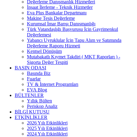
Değerleme Danışmanlık Hizmetleri
İnşaat İlerleme - Teknik Hizmetler
Eva Plus Bankalar Departmanı
Makine Tesis Değerleme
Kurumsal İmar Barışı Danışmanlığı
Türk Vatandaşlığı Başvurusu İçin Gayrimenkul
Değerlemesi
Yabancı Uyruklular İçin Tapu Alım ve Satımında
Değerleme Raporu Hizmeti
Kentsel Dönüşüm
Mutabakatlı Kıymet Takdiri ( MKT Raporları ) -
Sigorta Değer Tespiti
BASIN ODASI
Basında Biz
Fuarlar
TV & İnternet Programları
EVA Blog
BÜLTENLER
Yıllık Bülten
Periskop Analiz
BİLGİ KUTUSU
ETKİNLİKLER
2026 Yılı Etkinlikleri
2025 Yılı Etkinlikleri
2024 Yılı Etkinlikleri