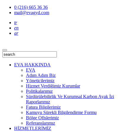
0 (216) 665 36 36
mail@evagyd.com
tr
en
ar
EVA HAKKINDA
EVA
Adım Adım Biz
Yöneticilerimiz
Hizmet Verdiğimiz Kurumlar
Politikalarımız
Sürdürülebilirlik Ve Kurumsal Karbon Ayak İzi
Raporlarımız
Fatura Bilgilerimiz
Kamuyu Sürekli Bilgilendirme Formu
Bölge Ofislerimiz
Referanslarımız
HİZMETLERİMİZ