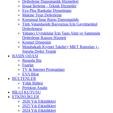
Değerleme Danışmanlık Hizmetleri
İnşaat İlerleme - Teknik Hizmetler
Eva Plus Bankalar Departmanı
Makine Tesis Değerleme
Kurumsal İmar Barışı Danışmanlığı
Türk Vatandaşlığı Başvurusu İçin Gayrimenkul
Değerlemesi
Yabancı Uyruklular İçin Tapu Alım ve Satımında
Değerleme Raporu Hizmeti
Kentsel Dönüşüm
Mutabakatlı Kıymet Takdiri ( MKT Raporları ) -
Sigorta Değer Tespiti
BASIN ODASI
Basında Biz
Fuarlar
TV & İnternet Programları
EVA Blog
BÜLTENLER
Yıllık Bülten
Periskop Analiz
BİLGİ KUTUSU
ETKİNLİKLER
2026 Yılı Etkinlikleri
2025 Yılı Etkinlikleri
2024 Yılı Etkinlikleri