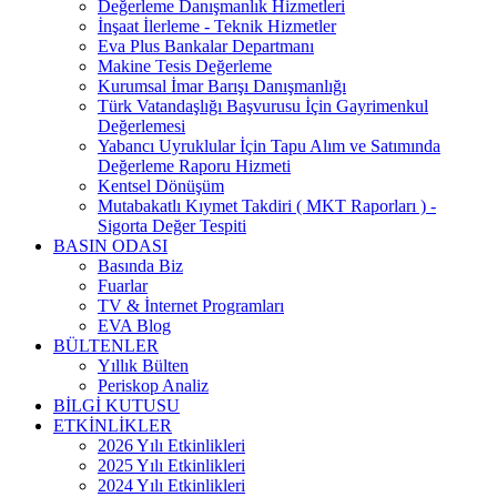
Değerleme Danışmanlık Hizmetleri
İnşaat İlerleme - Teknik Hizmetler
Eva Plus Bankalar Departmanı
Makine Tesis Değerleme
Kurumsal İmar Barışı Danışmanlığı
Türk Vatandaşlığı Başvurusu İçin Gayrimenkul
Değerlemesi
Yabancı Uyruklular İçin Tapu Alım ve Satımında
Değerleme Raporu Hizmeti
Kentsel Dönüşüm
Mutabakatlı Kıymet Takdiri ( MKT Raporları ) -
Sigorta Değer Tespiti
BASIN ODASI
Basında Biz
Fuarlar
TV & İnternet Programları
EVA Blog
BÜLTENLER
Yıllık Bülten
Periskop Analiz
BİLGİ KUTUSU
ETKİNLİKLER
2026 Yılı Etkinlikleri
2025 Yılı Etkinlikleri
2024 Yılı Etkinlikleri