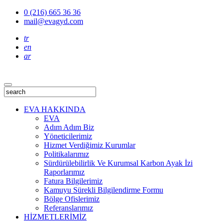
0 (216) 665 36 36
mail@evagyd.com
tr
en
ar
EVA HAKKINDA
EVA
Adım Adım Biz
Yöneticilerimiz
Hizmet Verdiğimiz Kurumlar
Politikalarımız
Sürdürülebilirlik Ve Kurumsal Karbon Ayak İzi
Raporlarımız
Fatura Bilgilerimiz
Kamuyu Sürekli Bilgilendirme Formu
Bölge Ofislerimiz
Referanslarımız
HİZMETLERİMİZ